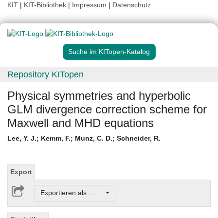
KIT
|
KIT-Bibliothek
|
Impressum
|
Datenschutz
Suche im KITopen-Katalog
Repository KITopen
Physical symmetries and hyperbolic
GLM divergence correction scheme for
Maxwell and MHD equations
Lee, Y. J.
;
Kemm, F.
;
Munz, C. D.
;
Schneider, R.
Export
Exportieren als ...