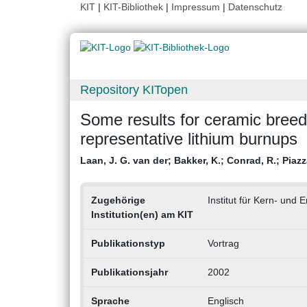
KIT
|
KIT-Bibliothek
|
Impressum
|
Datenschutz
Repository KITopen
Some results for ceramic bree
representative lithium burnups
Laan, J. G. van der
;
Bakker, K.
;
Conrad, R.
;
Piazz
Zugehörige
Institut für Kern- und 
Institution(en) am KIT
Publikationstyp
Vortrag
Publikationsjahr
2002
Sprache
Englisch