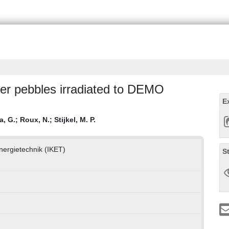
der pebbles irradiated to DEMO
E
a, G.
;
Roux, N.
;
Stijkel, M. P.
Energietechnik (IKET)
S