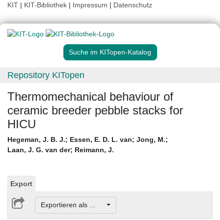
KIT
|
KIT-Bibliothek
|
Impressum
|
Datenschutz
Suche im KITopen-Katalog
Repository KITopen
Thermomechanical behaviour of
ceramic breeder pebble stacks for
HICU
Hegeman, J. B. J.
;
Essen, E. D. L. van
;
Jong, M.
;
Laan, J. G. van der
;
Reimann, J.
Export
Exportieren als ...