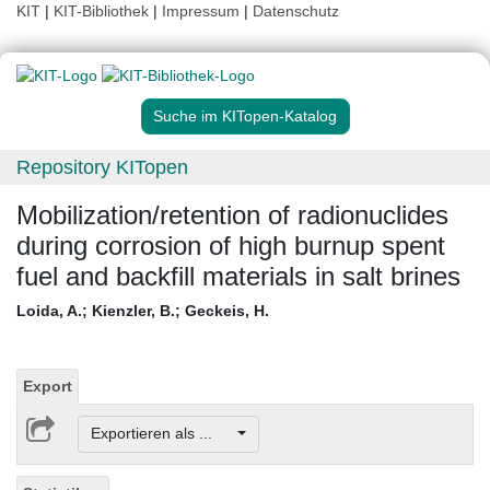
KIT
|
KIT-Bibliothek
|
Impressum
|
Datenschutz
Suche im KITopen-Katalog
Repository KITopen
Mobilization/retention of radionuclides
during corrosion of high burnup spent
fuel and backfill materials in salt brines
Loida, A.
;
Kienzler, B.
;
Geckeis, H.
Export
Exportieren als ...