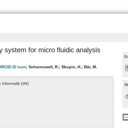
 system for micro fluidic analysis
E
;
Scharnowell, R.
;
Skupin, H.
;
Bär, M.
 Informatik (IAI)
S