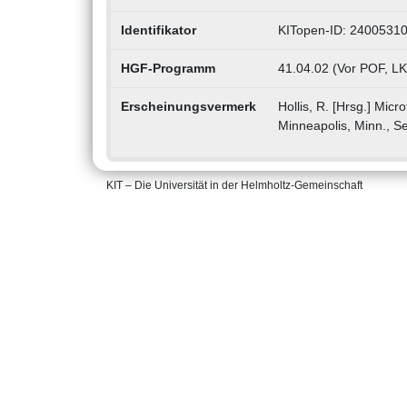
Identifikator
KITopen-ID: 2400531
HGF-Programm
41.04.02 (Vor POF, LK
Erscheinungsvermerk
Hollis, R. [Hrsg.] Micr
Minneapolis, Minn., S
KIT – Die Universität in der Helmholtz-Gemeinschaft