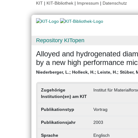
KIT
|
KIT-Bibliothek
|
Impressum
|
Datenschutz
Repository KITopen
Alloyed and hydrogenated diamo
by a new high performance mi
Niederberger, L.
;
Holleck, H.
;
Leiste, H.
;
Stüber, 
Zugehörige
Institut für Materialfo
Institution(en) am KIT
Publikationstyp
Vortrag
Publikationsjahr
2003
Sprache
Englisch