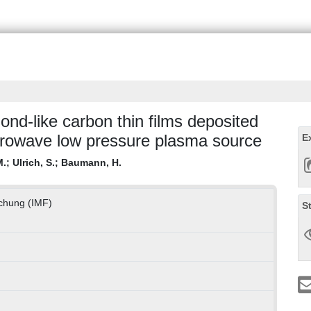
nd-like carbon thin films deposited
crowave low pressure plasma source
E
M.
;
Ulrich, S.
;
Baumann, H.
rschung (IMF)
S