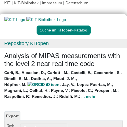
KIT
|
KIT-Bibliothek
|
Impressum
|
Datenschutz
Suche im KITopen-Katalog
Repository KITopen
Analysis of MIPAS measurements with
the level 2 near real time code
Carli, B.
;
Alpaslan, D.
;
Carlotti, M.
;
Castelli, E.
;
Ceccherini, S.
;
Dinelli, B. M.
;
Dudhia, A.
;
Flaud, J. M.
;
Höpfner, M.
;
Jay, V.
;
Lopez-Puertas, M.
;
Magnani, L.
;
Oelhaf, H.
;
Payne, V.
;
Piccolo, C.
;
Prosperi, M.
;
Raspollini, P.
;
Remedios, J.
;
Ridolfi, M.
;
... mehr
Export