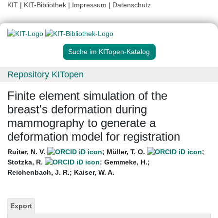
KIT
|
KIT-Bibliothek
|
Impressum
|
Datenschutz
Suche im KITopen-Katalog
Repository KITopen
Finite element simulation of the
breast's deformation during
mammography to generate a
deformation model for registration
Ruiter, N. V.
;
Müller, T. O.
;
Stotzka, R.
;
Gemmeke, H.
;
Reichenbach, J. R.
;
Kaiser, W. A.
Export