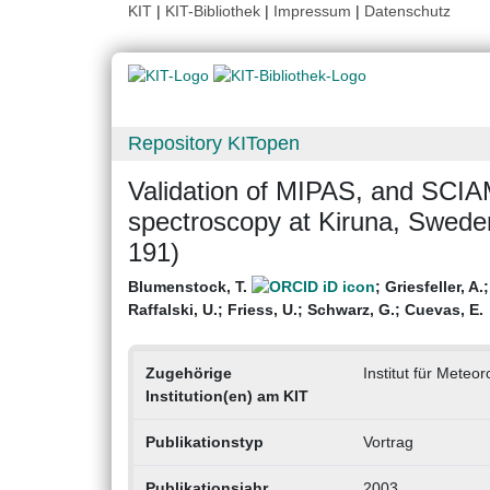
KIT
|
KIT-Bibliothek
|
Impressum
|
Datenschutz
Repository KITopen
Validation of MIPAS, and SCI
spectroscopy at Kiruna, Sweden
191)
Blumenstock, T.
;
Griesfeller, A.
Raffalski, U.
;
Friess, U.
;
Schwarz, G.
;
Cuevas, E.
Zugehörige
Institut für Meteo
Institution(en) am KIT
Publikationstyp
Vortrag
Publikationsjahr
2003