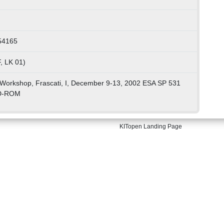
54165
, LK 01)
n Workshop, Frascati, I, December 9-13, 2002 ESA SP 531
CD-ROM
KITopen Landing Page