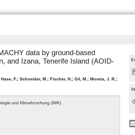
AMACHY data by ground-based
, and Izana, Tenerife Island (AOID-
E
;
Hase, F.
;
Schneider, M.
;
Fischer, H.
;
Gil, M.
;
Moreta, J. R.
;
S
rologie und Klimaforschung (IMK)