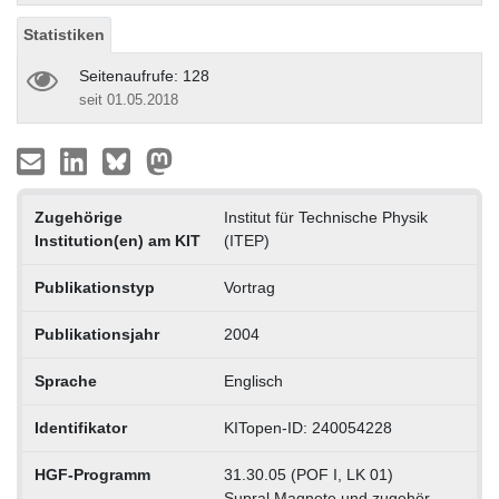
Statistiken
Seitenaufrufe: 128
seit 01.05.2018
Zugehörige
Institut für Technische Physik
Institution(en) am KIT
(ITEP)
Publikationstyp
Vortrag
Publikationsjahr
2004
Sprache
Englisch
Identifikator
KITopen-ID: 240054228
HGF-Programm
31.30.05 (POF I, LK 01)
Supral.Magnete und zugehör.