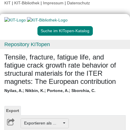
KIT
|
KIT-Bibliothek
|
Impressum
|
Datenschutz
Suche im KITopen-Katalog
Repository KITopen
Tensile, fracture, fatigue life, and
fatigue crack growth rate behavior of
structural materials for the ITER
magnets: The European contribution
Nyilas, A.
;
Nikbin, K.
;
Portone, A.
;
Sborchia, C.
Export
Exportieren als ...