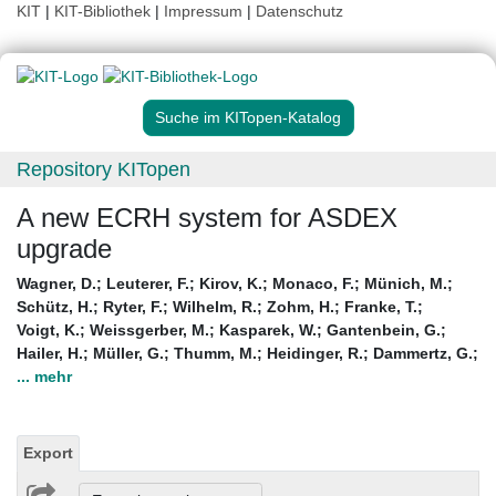
KIT
|
KIT-Bibliothek
|
Impressum
|
Datenschutz
Suche im KITopen-Katalog
Repository KITopen
A new ECRH system for ASDEX
upgrade
Wagner, D.
;
Leuterer, F.
;
Kirov, K.
;
Monaco, F.
;
Münich, M.
;
Schütz, H.
;
Ryter, F.
;
Wilhelm, R.
;
Zohm, H.
;
Franke, T.
;
Voigt, K.
;
Weissgerber, M.
;
Kasparek, W.
;
Gantenbein, G.
;
Hailer, H.
;
Müller, G.
;
Thumm, M.
;
Heidinger, R.
;
Dammertz, G.
;
... mehr
Export