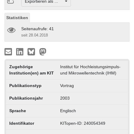
Exportieren als ...
Statistiken
Seitenaufrufe: 41
seit 28.04.2018
Zugehörige
Institut für Hochleistungsimpuls-
Institution(en) am KIT
und Mikrowellentechnik (IHM)
Publikationstyp
Vortrag
Publikationsjahr
2003
Sprache
Englisch
Identifikator
KITopen-ID: 240054349