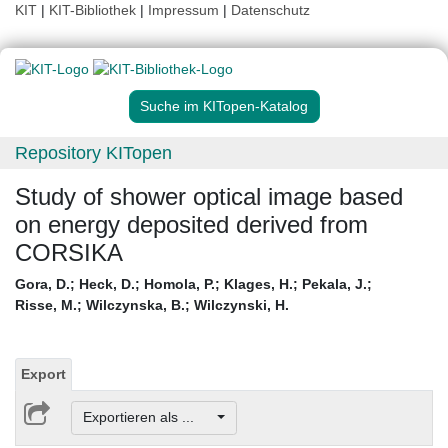
KIT
|
KIT-Bibliothek
|
Impressum
|
Datenschutz
Suche im KITopen-Katalog
Repository KITopen
Study of shower optical image based
on energy deposited derived from
CORSIKA
Gora, D.
;
Heck, D.
;
Homola, P.
;
Klages, H.
;
Pekala, J.
;
Risse, M.
;
Wilczynska, B.
;
Wilczynski, H.
Export
Exportieren als ...