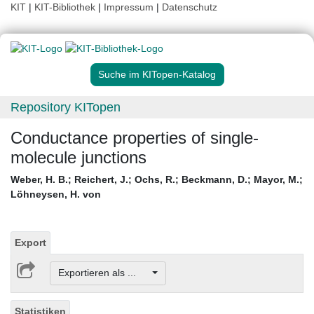
KIT
|
KIT-Bibliothek
|
Impressum
|
Datenschutz
Suche im KITopen-Katalog
Repository KITopen
Conductance properties of single-
molecule junctions
Weber, H. B.
;
Reichert, J.
;
Ochs, R.
;
Beckmann, D.
;
Mayor, M.
;
Löhneysen, H. von
Export
Exportieren als ...
Statistiken