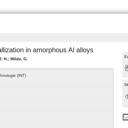
llization in amorphous Al alloys
E
. H.
;
Wilde, G.
chnologie (INT)
S