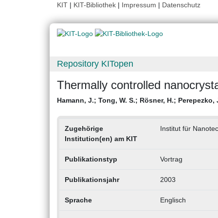
KIT
|
KIT-Bibliothek
|
Impressum
|
Datenschutz
Repository KITopen
Thermally controlled nanocrysta
Hamann, J.
;
Tong, W. S.
;
Rösner, H.
;
Perepezko, J
Zugehörige
Institut für Nanote
Institution(en) am KIT
Publikationstyp
Vortrag
Publikationsjahr
2003
Sprache
Englisch