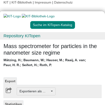
KIT
|
KIT-Bibliothek
|
Impressum
|
Datenschutz
Suche im KITopen-Katalog
Repository KITopen
Mass spectrometer for particles in the
nanometer size regime
Mätzing, H.
;
Baumann, W.
;
Hauser, M.
;
Raaij, A. van
;
Paur, H. R.
;
Seifert, H.
;
Roth, P.
Export
Exportieren als ...
Statistiken