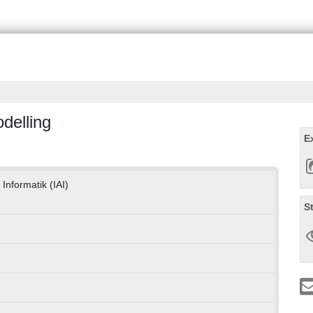
delling
E
 Informatik (IAI)
S