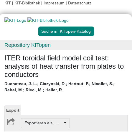
KIT
|
KIT-Bibliothek
|
Impressum
|
Datenschutz
Suche im KITopen-Katalog
Repository KITopen
ITER toroidal field model coil test:
analysis of heat transfer from plates to
conductors
Duchateau, J. L.
;
Ciazynski, D.
;
Hertout, P.
;
Nicollet, S.
;
Rebai, M.
;
Ricci, M.
;
Heller, R.
Export
Exportieren als ...