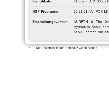
Identifikator
KITopen-ID: 24005591
HGF-Programm
32.21.01 (Vor POF, LK
Erscheinungsvermerk
NURETH-10 : The 10th 
Hydraulics, Seoul, Ko
Seoul : Korean Nuclear
KIT – Die Universität in der Helmholtz-Gemeinschaft