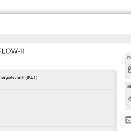
FLOW-II
E
Energietechnik (IKET)
S