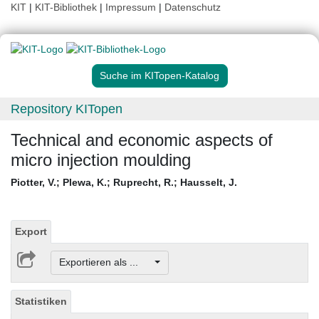
KIT
|
KIT-Bibliothek
|
Impressum
|
Datenschutz
Suche im KITopen-Katalog
Repository KITopen
Technical and economic aspects of
micro injection moulding
Piotter, V.
;
Plewa, K.
;
Ruprecht, R.
;
Hausselt, J.
Export
Exportieren als ...
Statistiken