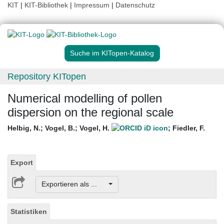
KIT
|
KIT-Bibliothek
|
Impressum
|
Datenschutz
Suche im KITopen-Katalog
Repository KITopen
Numerical modelling of pollen
dispersion on the regional scale
Helbig, N.
;
Vogel, B.
;
Vogel, H.
;
Fiedler, F.
Export
Exportieren als ...
Statistiken