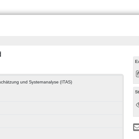
d
E
abschätzung und Systemanalyse (ITAS)
S