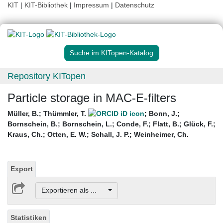
KIT
|
KIT-Bibliothek
|
Impressum
|
Datenschutz
Suche im KITopen-Katalog
Repository KITopen
Particle storage in MAC-E-filters
Müller, B.
;
Thümmler, T.
;
Bonn, J.
;
Bornschein, B.
;
Bornschein, L.
;
Conde, F.
;
Flatt, B.
;
Glück, F.
;
Kraus, Ch.
;
Otten, E. W.
;
Schall, J. P.
;
Weinheimer, Ch.
Export
Exportieren als ...
Statistiken