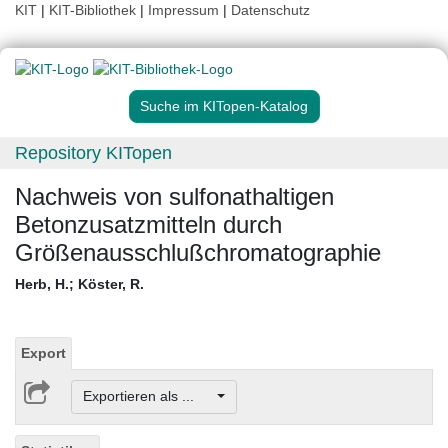
KIT
|
KIT-Bibliothek
|
Impressum
|
Datenschutz
Suche im KITopen-Katalog
Repository KITopen
Nachweis von sulfonathaltigen
Betonzusatzmitteln durch
Größenausschlußchromatographie
Herb, H.
;
Köster, R.
Export
Exportieren als ...