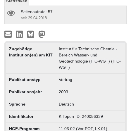
Statistiken
Seitenaufrufe: 57
seit 29.04.2018
Zugehörige
Institut für Technische Chemie -
Institution(en) am KIT
Bereich Wasser- und
Geotechnologie (ITC-WGT) (ITC-
WGT)
Publikationstyp
Vortrag
Publikationsjahr
2003
Sprache
Deutsch
Identifikator
KITopen-ID: 240056339
HGF-Programm
11.03.02 (Vor POF, LK 01)