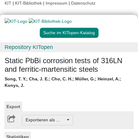
KIT
|
KIT-Bibliothek
|
Impressum
|
Datenschutz
Suche im KITopen-Katalog
Repository KITopen
Static PbBi corrosion tests of 316LN
and ferritic-martensitic steels
Song, T. Y.
;
Cha, J. E.
;
Cho, C. H.
;
Müller, G.
;
Heinzel, A.
;
Konys, J.
Export
Exportieren als ...
Statistiken