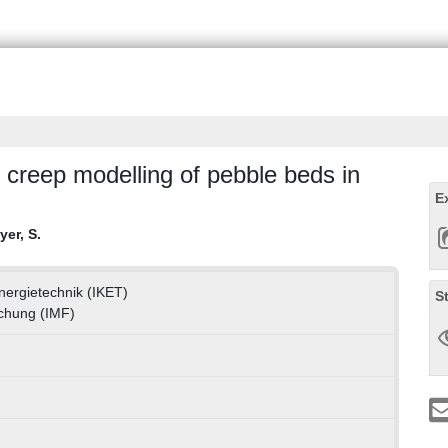
 creep modelling of pebble beds in
E
er, S.
Energietechnik (IKET)
S
rschung (IMF)