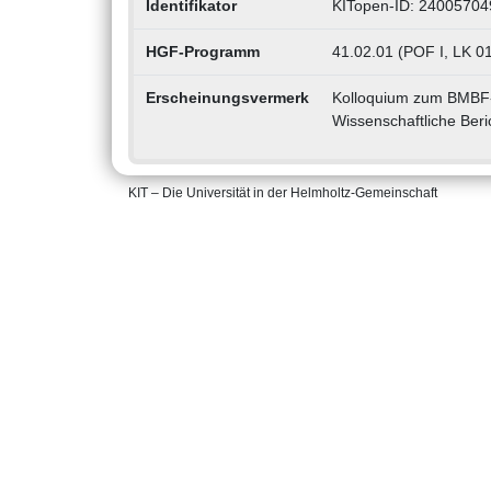
Identifikator
KITopen-ID: 24005704
HGF-Programm
41.02.01 (POF I, LK 01
Erscheinungsvermerk
Kolloquium zum BMBF-P
Wissenschaftliche Ber
KIT – Die Universität in der Helmholtz-Gemeinschaft