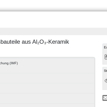
nsbauteile aus Al₂O₃-Keramik
E
rschung (IMF)
S