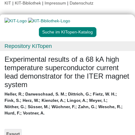
KIT
|
KIT-Bibliothek
|
Impressum
|
Datenschutz
Suche im KITopen-Katalog
Repository KITopen
Experimental results of a 68 kA high
temperature superconductor current
lead demonstrator for the ITER magnet
system
Heller, R.
;
Darweschsad, S. M.
;
Dittrich, G.
;
Fietz, W. H.
;
Fink, S.
;
Herz, W.
;
Kienzler, A.
;
Lingor, A.
;
Meyer, I.
;
Nöther, G.
;
Süsser, M.
;
Wüchner, F.
;
Zahn, G.
;
Wesche, R.
;
Hurd, F.
;
Vostner, A.
Export