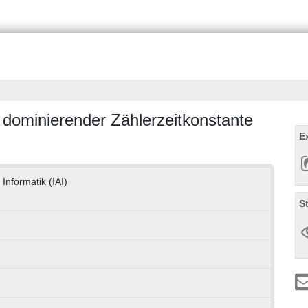
 dominierender Zählerzeitkonstante
E
 Informatik (IAI)
S