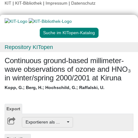
KIT
|
KIT-Bibliothek
|
Impressum
|
Datenschutz
Suche im KITopen-Katalog
Repository KITopen
Continuous ground-based millimeter-
wave observations of ozone and HNO₃
in winter/spring 2000/2001 at Kiruna
Kopp, G.
;
Berg, H.
;
Hochschild, G.
;
Raffalski, U.
Export
Exportieren als ...