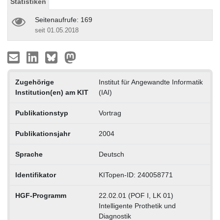
Statistiken
Seitenaufrufe: 169
seit 01.05.2018
Zugehörige
Institut für Angewandte Informatik
Institution(en) am KIT
(IAI)
Publikationstyp
Vortrag
Publikationsjahr
2004
Sprache
Deutsch
Identifikator
KITopen-ID: 240058771
HGF-Programm
22.02.01 (POF I, LK 01)
Intelligente Prothetik und
Diagnostik