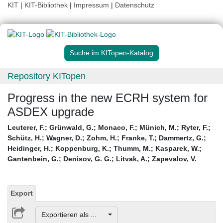
KIT
|
KIT-Bibliothek
|
Impressum
|
Datenschutz
Suche im KITopen-Katalog
Repository KITopen
Progress in the new ECRH system for
ASDEX upgrade
Leuterer, F.
;
Grünwald, G.
;
Monaco, F.
;
Münich, M.
;
Ryter, F.
;
Schütz, H.
;
Wagner, D.
;
Zohm, H.
;
Franke, T.
;
Dammertz, G.
;
Heidinger, H.
;
Koppenburg, K.
;
Thumm, M.
;
Kasparek, W.
;
Gantenbein, G.
;
Denisov, G. G.
;
Litvak, A.
;
Zapevalov, V.
Export
Exportieren als ...