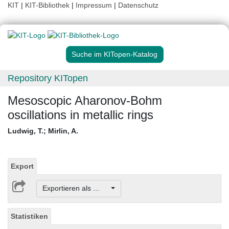
KIT
|
KIT-Bibliothek
|
Impressum
|
Datenschutz
Suche im KITopen-Katalog
Repository KITopen
Mesoscopic Aharonov-Bohm
oscillations in metallic rings
Ludwig, T.
;
Mirlin, A.
Export
Exportieren als ...
Statistiken