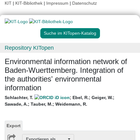
KIT
|
KIT-Bibliothek
|
Impressum
|
Datenschutz
Suche im KITopen-Katalog
Repository KITopen
Environmental information network of
Baden-Wuerttemberg. Integration of
the authorities' environmental
information
Schlachter, T.
;
Ebel, R.
;
Geiger, W.
;
Sawade, A.
;
Tauber, M.
;
Weidemann, R.
Export
Exportieren als ...