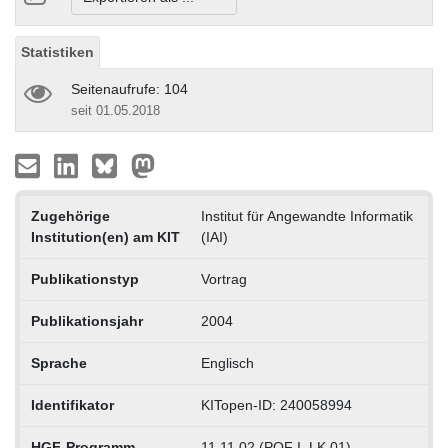
Statistiken
Seitenaufrufe: 104
seit 01.05.2018
Zugehörige
Institut für Angewandte Informatik
Institution(en) am KIT
(IAI)
Publikationstyp
Vortrag
Publikationsjahr
2004
Sprache
Englisch
Identifikator
KITopen-ID: 240058994
HGF-Programm
11.11.02 (POF I, LK 01)