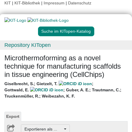
KIT
|
KIT-Bibliothek
|
Impressum
|
Datenschutz
Suche im KITopen-Katalog
Repository KITopen
Microthermoforming as a novel
technique for manufacturing scaffolds
in tissue engineering (CellChips)
Giselbrecht, S.
;
Gietzelt, T.
;
Gottwald, E.
;
Guber, A. E.
;
Trautmann, C.
;
Truckenmüller, R.
;
Weibezahn, K. F.
Export
Exportieren als ...