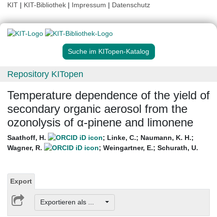
KIT
|
KIT-Bibliothek
|
Impressum
|
Datenschutz
Suche im KITopen-Katalog
Repository KITopen
Temperature dependence of the yield of
secondary organic aerosol from the
ozonolysis of α-pinene and limonene
Saathoff, H.
;
Linke, C.
;
Naumann, K. H.
;
Wagner, R.
;
Weingartner, E.
;
Schurath, U.
Export
Exportieren als ...