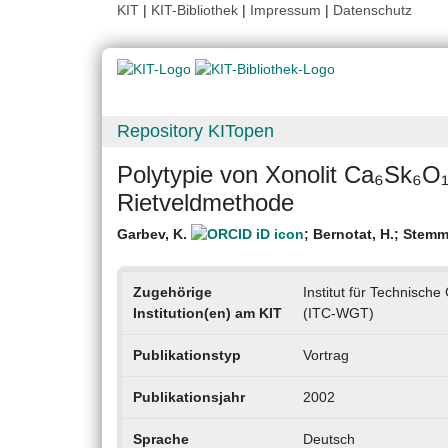
KIT
|
KIT-Bibliothek
|
Impressum
|
Datenschutz
Repository KITopen
Polytypie von Xonolit Ca₆Sk₆O₁
Rietveldmethode
Garbev, K.
;
Bernotat, H.
;
Stemm
Zugehörige
Institut für Technisc
Institution(en) am KIT
(ITC-WGT)
Publikationstyp
Vortrag
Publikationsjahr
2002
Sprache
Deutsch