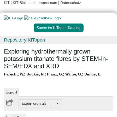
KIT
|
KIT-Bibliothek
|
Impressum
|
Datenschutz
Suche im KITopen-Katalog
Repository KITopen
Exploring hydrothermally grown
potassium titanate fibres by STEM-in-
SEM/EDX and XRD
Habicht, W.
;
Boukis, N.
;
Franz, G.
;
Walter, O.
;
Dinjus, E.
Export
Exportieren als ...