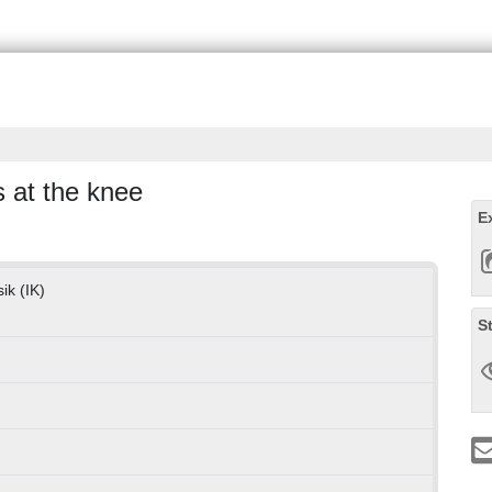
s at the knee
E
ik (IK)
S