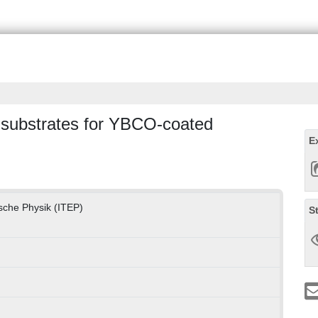
 substrates for YBCO-coated
E
ische Physik (ITEP)
S