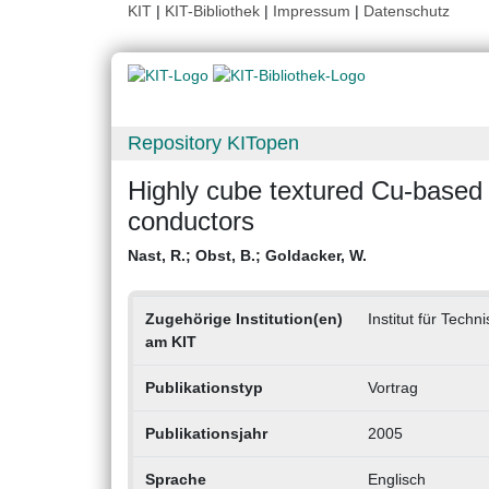
KIT
|
KIT-Bibliothek
|
Impressum
|
Datenschutz
Repository KITopen
Highly cube textured Cu-based
conductors
Nast, R.
;
Obst, B.
;
Goldacker, W.
Zugehörige Institution(en)
Institut für Techn
am KIT
Publikationstyp
Vortrag
Publikationsjahr
2005
Sprache
Englisch