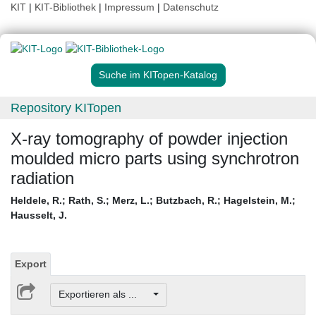
KIT
|
KIT-Bibliothek
|
Impressum
|
Datenschutz
Suche im KITopen-Katalog
Repository KITopen
X-ray tomography of powder injection
moulded micro parts using synchrotron
radiation
Heldele, R.
;
Rath, S.
;
Merz, L.
;
Butzbach, R.
;
Hagelstein, M.
;
Hausselt, J.
Export
Exportieren als ...