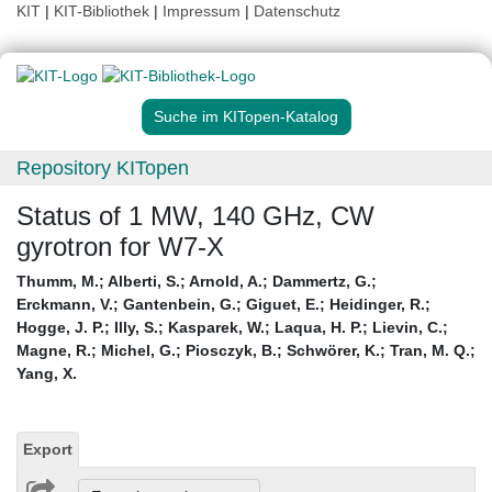
KIT
|
KIT-Bibliothek
|
Impressum
|
Datenschutz
Suche im KITopen-Katalog
Repository KITopen
Status of 1 MW, 140 GHz, CW
gyrotron for W7-X
Thumm, M.
;
Alberti, S.
;
Arnold, A.
;
Dammertz, G.
;
Erckmann, V.
;
Gantenbein, G.
;
Giguet, E.
;
Heidinger, R.
;
Hogge, J. P.
;
Illy, S.
;
Kasparek, W.
;
Laqua, H. P.
;
Lievin, C.
;
Magne, R.
;
Michel, G.
;
Piosczyk, B.
;
Schwörer, K.
;
Tran, M. Q.
;
Yang, X.
Export