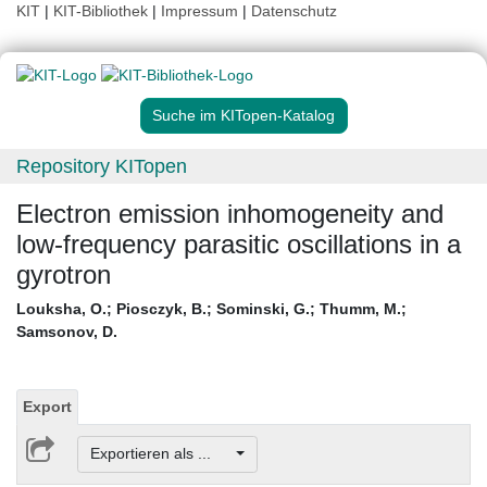
KIT
|
KIT-Bibliothek
|
Impressum
|
Datenschutz
Suche im KITopen-Katalog
Repository KITopen
Electron emission inhomogeneity and
low-frequency parasitic oscillations in a
gyrotron
Louksha, O.
;
Piosczyk, B.
;
Sominski, G.
;
Thumm, M.
;
Samsonov, D.
Export
Exportieren als ...