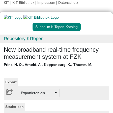
KIT
|
KIT-Bibliothek
|
Impressum
|
Datenschutz
Suche im KITopen-Katalog
Repository KITopen
New broadband real-time frequency
measurement system at FZK
Prinz, H. O.
;
Arnold, A.
;
Koppenburg, K.
;
Thumm, M.
Export
Exportieren als ...
Statistiken