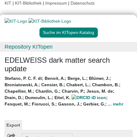
KIT
|
KIT-Bibliothek
|
Impressum
|
Datenschutz
Suche im KITopen-Katalog
Repository KITopen
EDELWEISS dark matter search
update
Stefano, P. C. F. di
;
Benoit, A.
;
Berge, L.
;
Blümer, J.
;
Broniatowski, A.
;
Censier, B.
;
Chabert, L.
;
Chambon, B.
;
Chapellier, M.
;
Chardin, G.
;
Charvin, P.
;
Jesus, M. de
;
Drain, D.
;
Dumoulin, L.
;
Eitel, K.
;
Fesquet, M.
;
Fiorucci, S.
;
Gascon, J.
;
Gerbier, G.
;
... mehr
Export