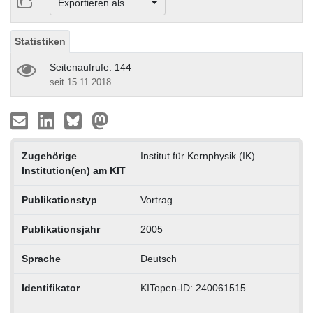
Exportieren als ...
Statistiken
Seitenaufrufe: 144
seit 15.11.2018
Zugehörige
Institut für Kernphysik (IK)
Institution(en) am KIT
Publikationstyp
Vortrag
Publikationsjahr
2005
Sprache
Deutsch
Identifikator
KITopen-ID: 240061515