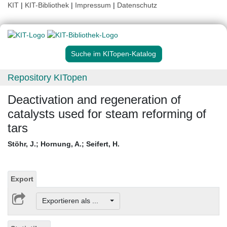
KIT
|
KIT-Bibliothek
|
Impressum
|
Datenschutz
Suche im KITopen-Katalog
Repository KITopen
Deactivation and regeneration of
catalysts used for steam reforming of
tars
Stöhr, J.
;
Hornung, A.
;
Seifert, H.
Export
Exportieren als ...