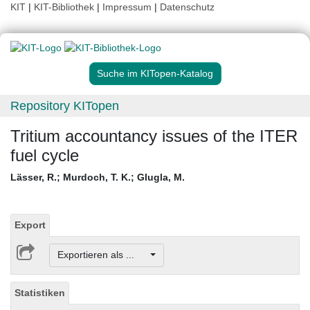
KIT
|
KIT-Bibliothek
|
Impressum
|
Datenschutz
Suche im KITopen-Katalog
Repository KITopen
Tritium accountancy issues of the ITER
fuel cycle
Lässer, R.
;
Murdoch, T. K.
;
Glugla, M.
Export
Exportieren als ...
Statistiken