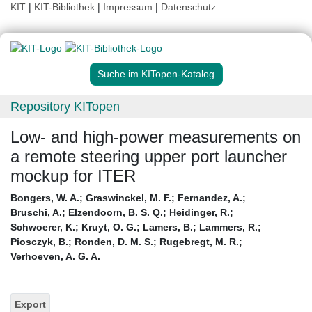
KIT
|
KIT-Bibliothek
|
Impressum
|
Datenschutz
Suche im KITopen-Katalog
Repository KITopen
Low- and high-power measurements on
a remote steering upper port launcher
mockup for ITER
Bongers, W. A.
;
Graswinckel, M. F.
;
Fernandez, A.
;
Bruschi, A.
;
Elzendoorn, B. S. Q.
;
Heidinger, R.
;
Schwoerer, K.
;
Kruyt, O. G.
;
Lamers, B.
;
Lammers, R.
;
Piosczyk, B.
;
Ronden, D. M. S.
;
Rugebregt, M. R.
;
Verhoeven, A. G. A.
Export