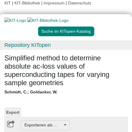
KIT
|
KIT-Bibliothek
|
Impressum
|
Datenschutz
Suche im KITopen-Katalog
Repository KITopen
Simplified method to determine
absolute ac-loss values of
superconducting tapes for varying
sample geometries
Schmidt, C.
;
Goldacker, W.
Export
Exportieren als ...