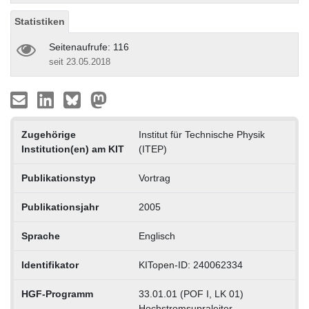
Statistiken
Seitenaufrufe: 116
seit 23.05.2018
Zugehörige
Institut für Technische Physik
Institution(en) am KIT
(ITEP)
Publikationstyp
Vortrag
Publikationsjahr
2005
Sprache
Englisch
Identifikator
KITopen-ID: 240062334
HGF-Programm
33.01.01 (POF I, LK 01)
Hochstromsupraleiter