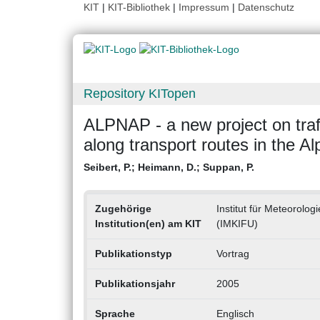
KIT
|
KIT-Bibliothek
|
Impressum
|
Datenschutz
Repository KITopen
ALPNAP - a new project on traff
along transport routes in the Al
Seibert, P.
;
Heimann, D.
;
Suppan, P.
Zugehörige
Institut für Meteorol
Institution(en) am KIT
(IMKIFU)
Publikationstyp
Vortrag
Publikationsjahr
2005
Sprache
Englisch