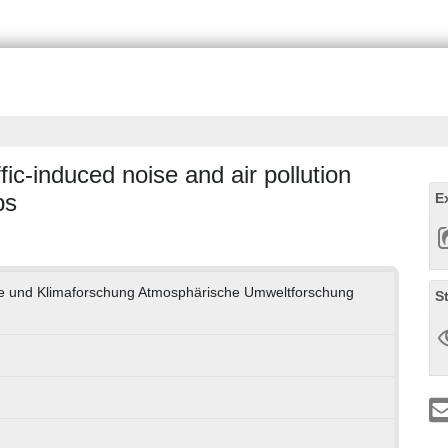
ic-induced noise and air pollution
ps
E
ogie und Klimaforschung Atmosphärische Umweltforschung
S