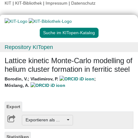
KIT
|
KIT-Bibliothek
|
Impressum
|
Datenschutz
Suche im KITopen-Katalog
Repository KITopen
Lattice kinetic Monte-Carlo modelling of
helium cluster formation in ferritic steel
Borodin, V.
;
Vladimirov, P.
;
Möslang, A.
Export
Exportieren als ...
Statistiken